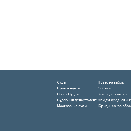
Суды
Право на выбор
Правозащита
События
Совет Судей
Законодательство
Судебный департамент
Международная ин
Московские суды
Юридическое обра