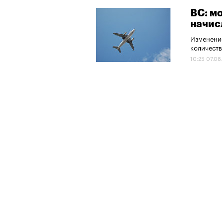
ВС: м
начис
Изменение
количеств
10:25 07.08