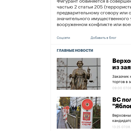
Фигурант обвиняется в совершен
частью 2 статьи 205 (террорист
предварительному сговору или 
значительного имущественного у
вооруженном конфликте или воен
Соцсети
Добавить в блог
ГЛАВНЫЕ НОВОСТИ
Верхо
из за
Заказчик 
торгов в 
09:00 07.0
ВС по
"Ябло
Верховный
кандидато
13:25 07.08