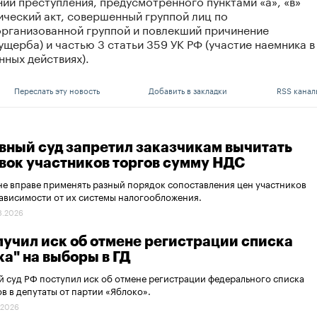
ии преступления, предусмотренного пунктами «а», «в»
ический акт, совершенный группой лиц по
организованной группой и повлекший причинение
щерба) и частью 3 статьи 359 УК РФ (участие наемника в
ных действиях).
Переслать эту новость
Добавить в закладки
RSS канал
вный суд запретил заказчикам вычитать
явок участников торгов сумму НДС
не вправе применять разный порядок сопоставления цен участников
зависимости от их системы налогообложения.
8.2026
лучил иск об отмене регистрации списка
ка" на выборы в ГД
 суд РФ поступил иск об отмене регистрации федерального списка
в в депутаты от партии «Яблоко».
.2026