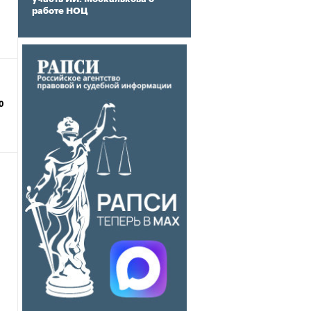
работе НОЦ
о