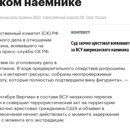
ком наемнике
нные силы Украины (ВСУ)
,
Следственный комитет РФ
,
США
,
Россия
ственный комитет (СК) РФ
КОНТЕКСТ
ного дела в отношении
ана, воевавшего на
Суд заочно арестовал воевавшег
 пресс-службе СК РФ.
за ВСУ американского наемника
вия по уголовному делу в
тмана. В ходе предварительного следствия допрошены
ы и интернет-ресурсы, собраны неопровержимые
елу, которые полностью подтвердили вину фигуранта», —
нтябре Вертман в составе ВСУ незаконно пересек
и и совершил террористический акт на территории
заочно арестовал гражданина США и объявил в
есечения начнет действовать с момента задержания
 с момента его экстрадиции.