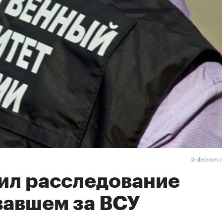
sledcom.
©
ил расследование
вавшем за ВСУ