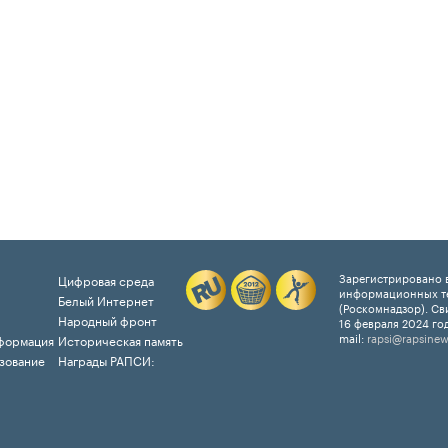
Зарегистрировано в
Цифровая среда
информационных т
Белый Интернет
(Роскомнадзор). Св
Народный фронт
16 февраля 2024 год
mail:
rapsi@rapsinew
формация
Историческая память
зование
Награды РАПСИ: