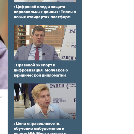
: Цифровой след и защита
персональных данных: Тисен о
новых стандартах платформ
: Правовой экспорт и
цифровизация: Молчаков о
юридической дипломатии
ru
: Цена справедливости,
обучение омбудсменов и
участь ИИ: Москалькова о