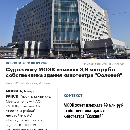
Владимир Бурнов / РАПСИ
НОВОСТИ
, 20:21 06.03.2020
©
Суд по иску МОЭК взыскал 3,6 млн руб с
собственника здания кинотеатра "Соловей"
Теги:
МОЭК
,
Москва
,
Россия
МОСКВА, 6 мар —
Арбитражный суд
КОНТЕКСТ
РАПСИ.
Москвы по иску ПАО
«МОЭК» взыскал 3,6
МОЭК хочет взыскать 49 млн руб
миллиона рублей
с собственника здания
неустойки с АО
кинотеатра "Соловей"
«Киноцентр» (собственник
здания, в котором
располагался кинотеатр