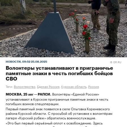
ER.RU
НОВОСТИ
, 09:52 25.08.2025
©
Волонтеры устанавливают в приграничье
памятные знаки в честь погибших бойцов
СВО
Теги:
Волонтерство
,
Единая Россия
,
Курская область
,
Россия
Волонтёры «Единой России»
МОСКВА, 25 авг — РАПСИ.
устанавливают в Курском приграничье памятные знаки в честь
погибших воинов спецоперации.
Первый памятный знак появился в селе Ольговка Кореневского
района Курской области. С просьбой об установке к волонтёрам
лагеря «Курский рубеж» обратились военнослужащие.
«Это был первый серьёзный оплот к освобождению. Здесь