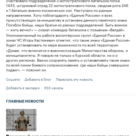
участвовали подразделения 3 мотострелкового батальона полка
1443, штурмовой отряд 22 мотострелкового полка, сводная рота 346
и 1 батальон военно-космических сил. Наступали по разным
направлениям. Хочу поблагодарить «Единую Россию» и всех
присутствующих за инициативу в установке данного памятного знака.
Погибли бойцы, наши братья из разных подразделений. Быть воином
— жить вечно!» — сказал командир батальона с позывным «Валдай».
Уполномоченный по работе волонтёрских групп «Единой России» в
зонах ЧС Игорь Кастюкевич отметил, что такие знаки «Единая Россия»
будет устанавливать по мере возможности по всей территории.
«Думаю, что включатся и военнослужащие Министерства обороны, и
муниципалитеты. Я говорю не только о Курской области, но и о
других регионах. Важно сохранять память и устанавливать такие знаки
по всей линии боевого соприкосновения, где наши бойцы совершили
подвиг», — пояснил он.
Соцсети
Добавить в блог
Переслать эту новость
Добавить в закладки
RSS каналы
ГЛАВНЫЕ НОВОСТИ